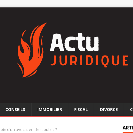
CONSEILS
IMMOBILIER
FISCAL
DIVORCE
C
ART
in d’un avocat en droit public ?