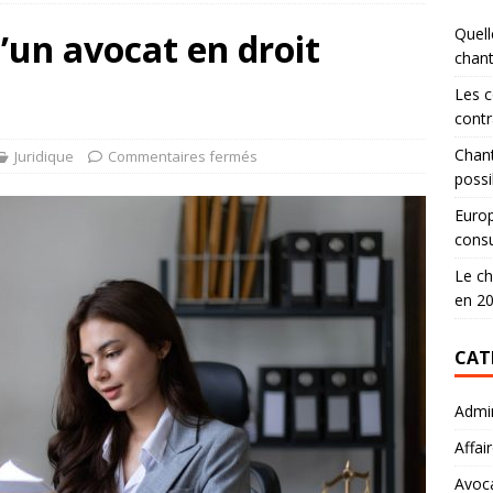
Quell
’un avocat en droit
chan
Les c
contr
Chant
Juridique
Commentaires fermés
possi
Europ
consu
Le ch
en 2
CAT
Admin
Affai
Avoc