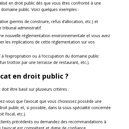
alisé en droit public dès que vous êtes confronté à une
u domaine public. Voici quelques exemples :
ive (permis de construire, refus d’allocation, etc.) et
tribunal administratif.
une nouvelle réglementation environnementale et vous avez
uer les implications de cette réglementation sur vos
f à l’expropriation ou à l’occupation du domaine public
un trottoir par une terrasse de restaurant, etc.).
at en droit public ?
 doit être basé sur plusieurs critères :
ez-vous que l’avocat que vous choisissez possède une
oit public et, si possible, dans la sous-spécialité concernée
t fiscal, etc.).
 clients précédents ou demandez des recommandations à
 l’avocat est compétent et digne de confiance.