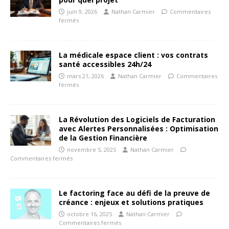
juin 9, 2026
Nathan Carmier
Commentaires
fermés
La médicale espace client : vos contrats
santé accessibles 24h/24
mars 21, 2026
Nathan Carmier
Commentaires
fermés
La Révolution des Logiciels de Facturation
avec Alertes Personnalisées : Optimisation
de la Gestion Financière
novembre 5, 2025
Nathan Carmier
Commentaires fermés
Le factoring face au défi de la preuve de
créance : enjeux et solutions pratiques
octobre 16, 2025
Nathan Carmier
Commentaires fermés