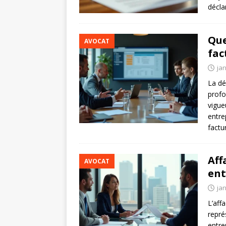
décla
Que
AVOCAT
fac
jan
La dé
profo
vigue
entre
factu
Aff
AVOCAT
ent
jan
L’aff
repré
entre