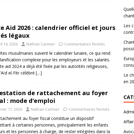
Quell
chan
Les c
e Aid 2026 : calendrier officiel et jours
contr
iés légaux
Chant
il 14, 2026
Nathan Carmier
Commentaires fermés
possi
êtes musulmanes suivent le calendrier lunaire, ce qui rend
Europ
planification complexe pour les employeurs et les salariés.
consu
te aid 2024 a déjà été fixée par les autorités religieuses,
’Aïd el-Fitr célébré
[…]
Le ch
en 2
estation de rattachement au foyer
CAT
cal : mode d’emploi
rier 17, 2026
Nathan Carmier
Commentaires fermés
Admin
ttachement au foyer fiscal constitue un dispositif
Affai
ttant à certaines personnes, principalement les enfants
rs et les personnes à charge, de rester intégrées dans la
Avoc