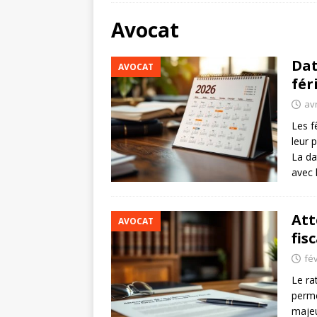
Avocat
Dat
AVOCAT
fér
avr
Les f
leur 
La da
avec l
Att
AVOCAT
fis
fév
Le ra
perme
majeu