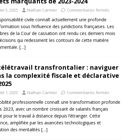
êts marquants de 2023-2024
llet 5, 2025
Nathan Carmier
Commentaires fermés
sponsabilité civile connaît actuellement une profonde
formation sous l’influence des juridictions françaises. Les
res de la Cour de cassation ont rendu ces derniers mois
écisions qui redessinent les contours de cette matière
amentale.
[…]
télétravail transfrontalier : naviguer
s la complexité fiscale et déclarative
2025
llet 1, 2025
Nathan Carmier
Commentaires fermés
bilité professionnelle connaît une transformation profonde
s 2023, avec un nombre croissant de salariés français
t pour le travail à distance depuis l’étranger. Cette
nce, amplifiée par les avancées technologiques et
lution des mentalités
[…]