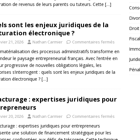
ration de revenus de leurs parents ou tuteurs. Cette
[…]
Conse
Divo
ls sont les enjeux juridiques de la
Droit
turation électronique ?
Fisca
vier 21, 2026
Nathan Carmier
Commentaires fermés
Immob
matérialisation des processus administratifs transforme en
ndeur le paysage entrepreneurial français. Avec l’entrée en
Jurid
ur progressive de nouvelles obligations légales, les
Péna
prises s’interrogent : quels sont les enjeux juridiques de la
ration électronique ?
[…]
acturage : expertises juridiques pour
repreneurs
vier 20, 2026
Nathan Carmier
Commentaires fermés
acturage : expertises juridiques pour entrepreneurs
sente une solution de financement stratégique pour les
prises confrontées aux défis de trésorerie. Cette technique