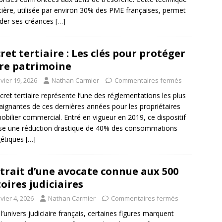
cière, utilisée par environ 30% des PME françaises, permet
der ses créances
[…]
ret tertiaire : Les clés pour protéger
re patrimoine
vier 19, 2026
Nathan Carmier
Commentaires fermés
cret tertiaire représente l’une des réglementations les plus
aignantes de ces dernières années pour les propriétaires
obilier commercial. Entré en vigueur en 2019, ce dispositif
e une réduction drastique de 40% des consommations
gétiques
[…]
trait d’une avocate connue aux 500
toires judiciaires
vier 4, 2026
Nathan Carmier
Commentaires fermés
l’univers judiciaire français, certaines figures marquent