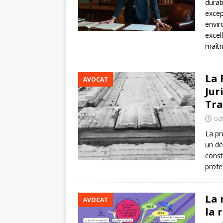
durab
excep
envir
excel
maîtr
La 
AVOCAT
Jur
Tra
oc
La pr
un dé
const
profe
La 
AVOCAT
la 