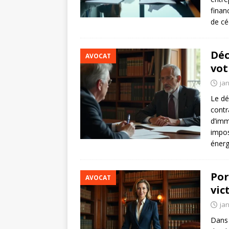
finan
de cé
Déc
AVOCAT
vot
jan
Le dé
contr
d’imm
impos
éner
Por
AVOCAT
vic
jan
Dans 