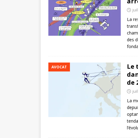
arr
jui
La re
trans
chamb
des d
fond
Le 
AVOCAT
dan
de 
jui
La mo
depui
optan
tenda
l’évo