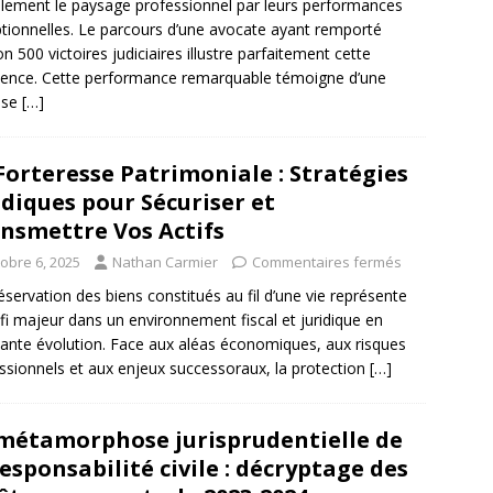
lement le paysage professionnel par leurs performances
tionnelles. Le parcours d’une avocate ayant remporté
on 500 victoires judiciaires illustre parfaitement cette
lence. Cette performance remarquable témoigne d’une
ise
[…]
Forteresse Patrimoniale : Stratégies
idiques pour Sécuriser et
nsmettre Vos Actifs
tobre 6, 2025
Nathan Carmier
Commentaires fermés
éservation des biens constitués au fil d’une vie représente
fi majeur dans un environnement fiscal et juridique en
ante évolution. Face aux aléas économiques, aux risques
ssionnels et aux enjeux successoraux, la protection
[…]
métamorphose jurisprudentielle de
responsabilité civile : décryptage des