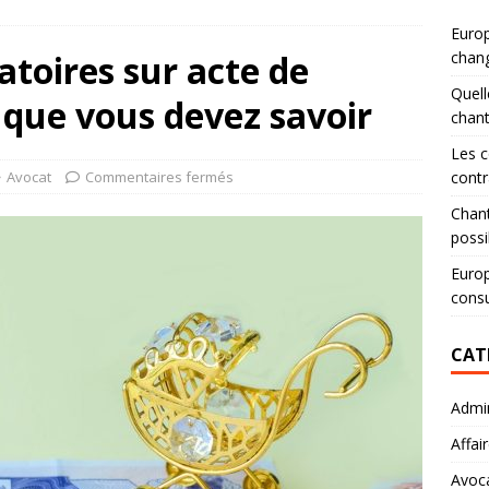
Europ
atoires sur acte de
chang
Quell
e que vous devez savoir
chan
Les c
Avocat
Commentaires fermés
contr
Chant
possi
Europ
consu
CAT
Admin
Affai
Avoc