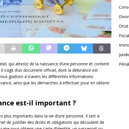
Conse
Divo
Droit
Fisca
Immob
Jurid
el, qui atteste de la naissance d’une personne et contient
Péna
Il s’agit d’un document officiel, dont la délivrance est
 vous guidons à travers les différentes informations
ssance, ainsi que les démarches à effectuer pour en obtenir
ance est-il important ?
s plus importants dans la vie d’une personne. Il sert à
met de justifier des droits et obligations qui découlent de
saire pour obtenir une carte d’identité, un passeport ou