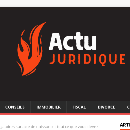
CONSEILS
IMMOBILIER
FISCAL
DIVORCE
C
ART
igatoires sur acte de naissance : tout ce que vous devez