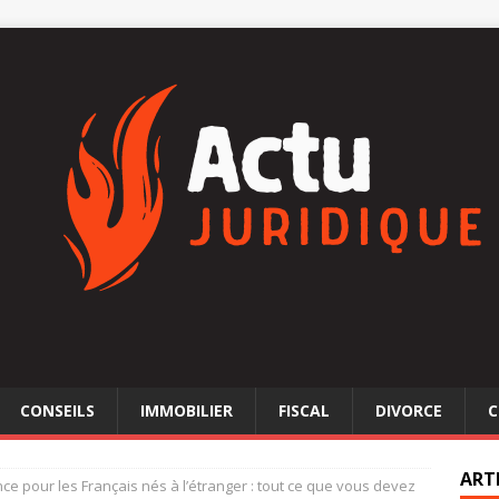
CONSEILS
IMMOBILIER
FISCAL
DIVORCE
C
ART
nce pour les Français nés à l’étranger : tout ce que vous devez