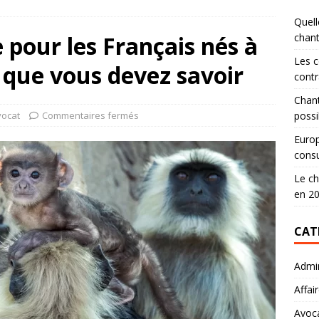
Quell
 pour les Français nés à
chan
Les c
e que vous devez savoir
contr
Chant
vocat
Commentaires fermés
possi
Europ
consu
Le ch
en 2
CAT
Admin
Affai
Avoc