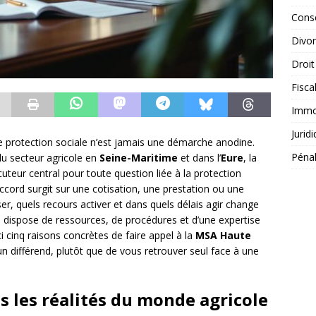
Conse
Divo
Droit
Fisca
Immob
Jurid
de protection sociale n’est jamais une démarche anodine.
Péna
 du secteur agricole en
Seine-Maritime
et dans l’
Eure
, la
cuteur central pour toute question liée à la protection
accord surgit sur une cotisation, une prestation ou une
ser, quels recours activer et dans quels délais agir change
me dispose de ressources, de procédures et d’une expertise
 cinq raisons concrètes de faire appel à la
MSA Haute
 différend, plutôt que de vous retrouver seul face à une
 les réalités du monde agricole