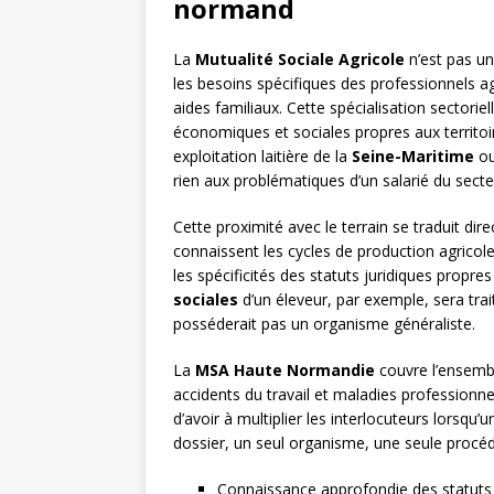
normand
La
Mutualité Sociale Agricole
n’est pas un
les besoins spécifiques des professionnels agr
aides familiaux. Cette spécialisation sectorie
économiques et sociales propres aux territo
exploitation laitière de la
Seine-Maritime
ou
rien aux problématiques d’un salarié du secteu
Cette proximité avec le terrain se traduit dir
connaissent les cycles de production agricole
les spécificités des statuts juridiques propres
sociales
d’un éleveur, par exemple, sera tr
posséderait pas un organisme généraliste.
La
MSA Haute Normandie
couvre l’ensembl
accidents du travail et maladies professionne
d’avoir à multiplier les interlocuteurs lorsqu
dossier, un seul organisme, une seule procéd
Connaissance approfondie des statuts ag