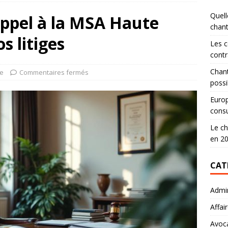
Quell
 appel à la MSA Haute
chan
 litiges
Les c
contr
Chant
ce
Commentaires fermés
possi
Europ
consu
Le ch
en 2
CAT
Admin
Affai
Avoc