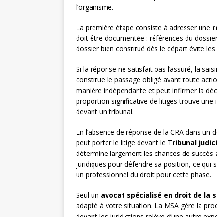
l’organisme.
La première étape consiste à adresser une
r
doit être documentée : références du dossier,
dossier bien constitué dès le départ évite l
Si la réponse ne satisfait pas l’assuré, la sais
constitue le passage obligé avant toute acti
manière indépendante et peut infirmer la déci
proportion significative de litiges trouve une 
devant un tribunal.
En l’absence de réponse de la CRA dans un dé
peut porter le litige devant le
Tribunal judic
détermine largement les chances de succès à
juridiques pour défendre sa position, ce qui s
un professionnel du droit pour cette phase.
Seul un
avocat spécialisé en droit de la s
adapté à votre situation. La MSA gère la pro
devant les juridictions relève d’une autre expe