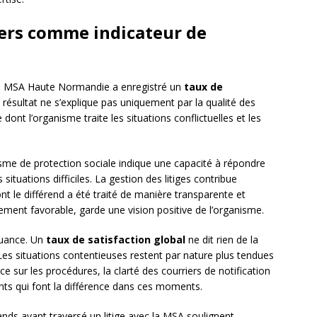
gers comme indicateur de
la MSA Haute Normandie a enregistré un
taux de
résultat ne s’explique pas uniquement par la qualité des
e dont l’organisme traite les situations conflictuelles et les
sme de protection sociale indique une capacité à répondre
ituations difficiles. La gestion des litiges contribue
t le différend a été traité de manière transparente et
lement favorable, garde une vision positive de l’organisme.
nuance. Un
taux de satisfaction global
ne dit rien de la
. Les situations contentieuses restent par nature plus tendues
ce sur les procédures, la clarté des courriers de notification
ments qui font la différence dans ces moments.
ands ayant traversé un litige avec la MSA soulignent