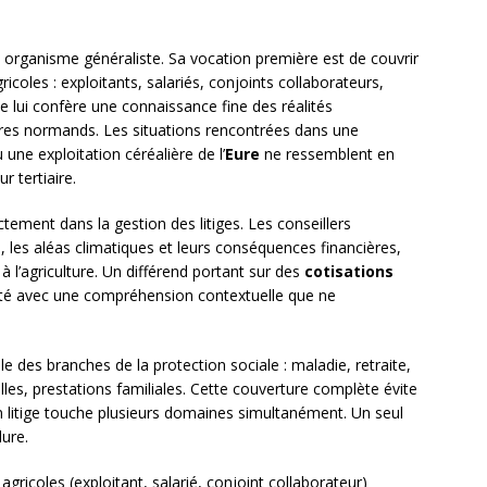
 organisme généraliste. Sa vocation première est de couvrir
icoles : exploitants, salariés, conjoints collaborateurs,
lle lui confère une connaissance fine des réalités
ires normands. Les situations rencontrées dans une
 une exploitation céréalière de l’
Eure
ne ressemblent en
r tertiaire.
ectement dans la gestion des litiges. Les conseillers
, les aléas climatiques et leurs conséquences financières,
 à l’agriculture. Un différend portant sur des
cotisations
aité avec une compréhension contextuelle que ne
e des branches de la protection sociale : maladie, retraite,
lles, prestations familiales. Cette couverture complète évite
’un litige touche plusieurs domaines simultanément. Un seul
ure.
ricoles (exploitant, salarié, conjoint collaborateur)