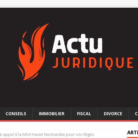
CONSEILS
IMMOBILIER
FISCAL
DIVORCE
C
ART
re appel à la MSA Haute Normandie pour vos litiges