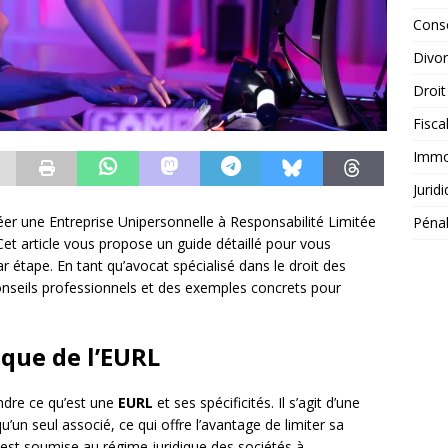
Conse
Divo
Droit
Fisca
Immob
Jurid
er une Entreprise Unipersonnelle à Responsabilité Limitée
Péna
Cet article vous propose un guide détaillé pour vous
étape. En tant qu’avocat spécialisé dans le droit des
onseils professionnels et des exemples concrets pour
dique de l’EURL
endre ce qu’est une
EURL
et ses spécificités. Il s’agit d’une
’un seul associé, ce qui offre l’avantage de limiter sa
 est soumise au régime juridique des sociétés à