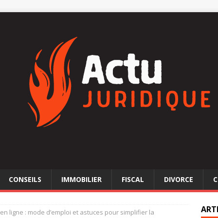
CONSEILS
IMMOBILIER
FISCAL
DIVORCE
C
ART
n ligne : mode d’emploi et astuces pour simplifier la