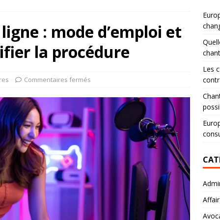
Europ
ligne : mode d’emploi et
chang
Quell
ifier la procédure
chan
Les c
res
Commentaires fermés
contr
Chant
possi
Europ
consu
CAT
Admin
Affai
Avoc