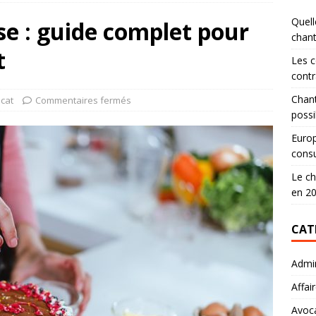
Quell
se : guide complet pour
chan
t
Les c
contr
Chant
cat
Commentaires fermés
possi
Europ
consu
Le ch
en 2
CAT
Admin
Affai
Avoc