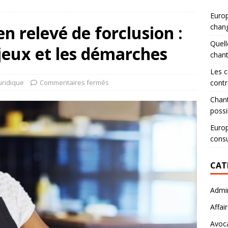
Europ
n relevé de forclusion :
chang
Quell
jeux et les démarches
chan
Les c
uridique
Commentaires fermés
contr
Chant
possi
Europ
consu
CAT
Admin
Affai
Avoc