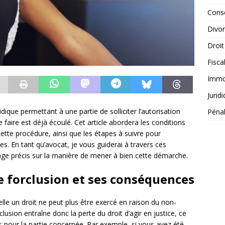
Conse
Divo
Droit
Fisca
Immob
Jurid
dique permettant à une partie de solliciter l’autorisation
Péna
le faire est déjà écoulé. Cet article abordera les conditions
 cette procédure, ainsi que les étapes à suivre pour
es. En tant qu’avocat, je vous guiderai à travers ces
rage précis sur la manière de mener à bien cette démarche.
 forclusion et ses conséquences
lle un droit ne peut plus être exercé en raison du non-
clusion entraîne donc la perte du droit d’agir en justice, ce
 pour la partie concernée. Par exemple, si vous avez été