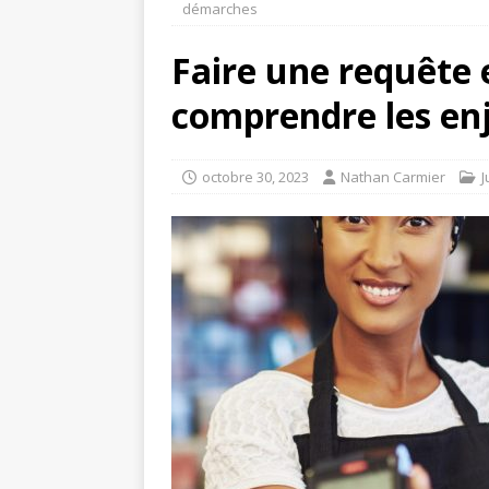
démarches
Faire une requête e
comprendre les en
octobre 30, 2023
Nathan Carmier
J