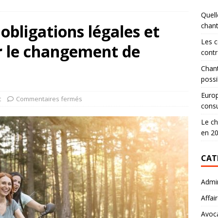
Quell
obligations légales et
chan
Les c
 le changement de
contr
Chant
possi
Europ
t
Commentaires fermés
consu
Le ch
en 2
CAT
Admin
Affai
Avoc