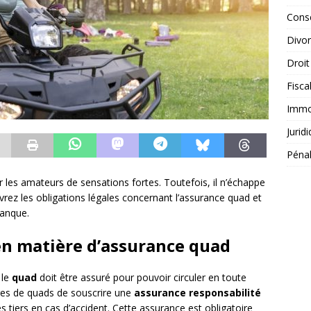
Conse
Divo
Droit
Fisca
Immob
Jurid
Péna
ar les amateurs de sensations fortes. Toutefois, il n’échappe
vrez les obligations légales concernant l’assurance quad et
banque.
 en matière d’assurance quad
 le
quad
doit être assuré pour pouvoir circuler en toute
aires de quads de souscrire une
assurance responsabilité
tiers en cas d’accident. Cette assurance est obligatoire