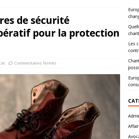
Europ
res de sécurité
chang
Quell
pératif pour la protection
chan
Les c
contr
Chant
cat
Commentaires fermés
possi
Europ
consu
CAT
Admin
Affai
Avoc