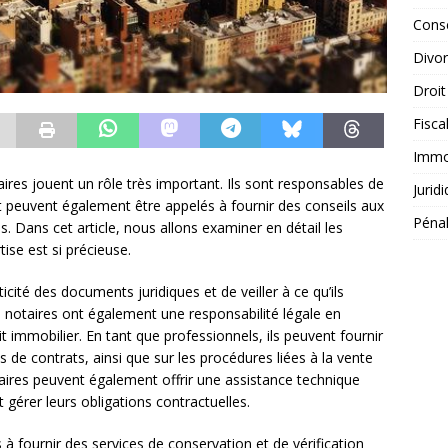
Conse
Divo
Droit
Fisca
Immob
ires jouent un rôle très important. Ils sont responsables de
Jurid
et peuvent également être appelés à fournir des conseils aux
Péna
s. Dans cet article, nous allons examiner en détail les
ise est si précieuse.
icité des documents juridiques et de veiller à ce qu’ils
 notaires ont également une responsabilité légale en
t immobilier. En tant que professionnels, ils peuvent fournir
es de contrats, ainsi que sur les procédures liées à la vente
taires peuvent également offrir une assistance technique
gérer leurs obligations contractuelles.
à fournir des services de conservation et de vérification