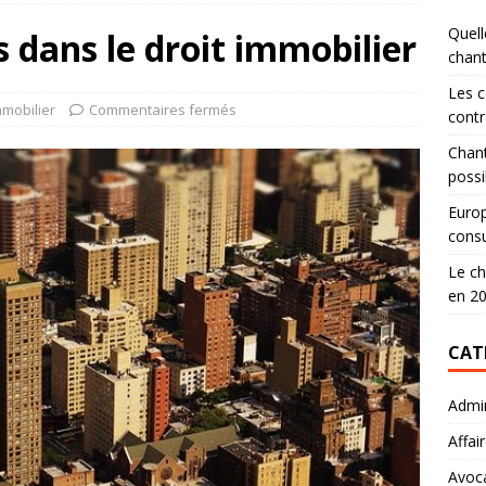
Quell
s dans le droit immobilier
chan
Les c
mmobilier
Commentaires fermés
contr
Chant
possi
Europ
consu
Le ch
en 2
CAT
Admin
Affai
Avoc