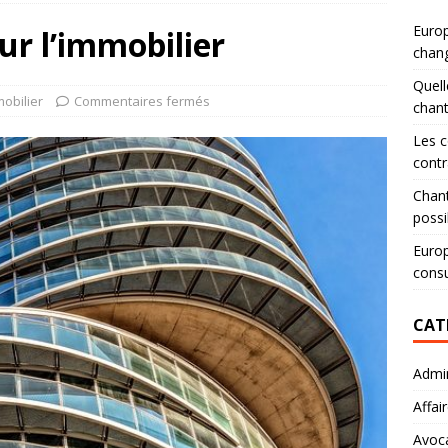
Europ
sur l’immobilier
chang
Quell
obilier
Commentaires fermés
chan
Les c
contr
Chant
possi
Europ
consu
CAT
Admin
Affai
Avoc