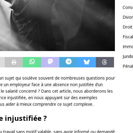
Conse
Divo
Droit
Fisca
Immob
Jurid
Péna
t un sujet qui soulève souvent de nombreuses questions pour
re un employeur face à une absence non justifiée d’un
le salarié concerné ? Dans cet article, nous aborderons les
nce injustifiée, en nous appuyant sur des exemples
vous aider à mieux comprendre ce sujet complexe.
 injustifiée ?
 travail sans motif valable, sans avoir informé ou demandé