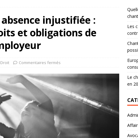
Quell
absence injustifiée :
chan
Les c
its et obligations de
contr
employeur
Chant
possi
Europ
Droit
Commentaires fermés
consu
Le ch
en 2
CAT
Admin
Affai
Avoc