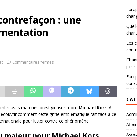
Europ
 contrefaçon : une
chang
Quell
ementation
chan
Les c
contr
Chant
at
Commentaires fermés
possi
Europ
consu
CAT
nombreuses marques prestigieuses, dont
Michael Kors
. À
découvrir comment cette griffe emblématique fait face à ce
Admin
nternationale pour lutter contre ce phénomène.
Affai
u majeur pour Michael Kors
Avoc