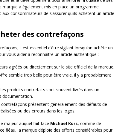
herche et le développement pour améliorer la qualité de ses
ier. La marque a également mis en place un programme
nt aux consommateurs de s’assurer qu’ils achètent un article
acheter des contrefaçons
façons, il est essentiel d’être vigilant lorsqu’on achète un
ur vous aider à reconnaître un article authentique :
s agréés ou directement sur le site officiel de la marque.
offre semble trop belle pour être vraie, il y a probablement
: les produits contrefaits sont souvent livrés dans un
s documentation.
es contrefaçons présentent généralement des défauts de
réalisées ou des erreurs dans les logos.
me majeur auquel fait face
Michael Kors
, comme de
e fléau, la marque déploie des efforts considérables pour