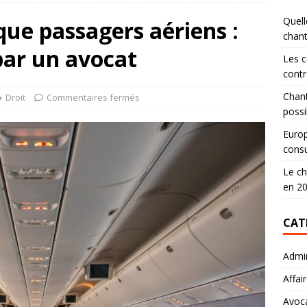
Quell
que passagers aériens :
chan
par un avocat
Les c
contr
Chant
Droit
Commentaires fermés
possi
Europ
consu
Le ch
en 2
CAT
Admin
Affai
Avoc