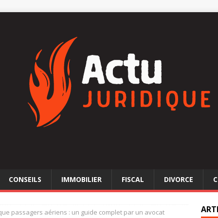
CONSEILS
IMMOBILIER
FISCAL
DIVORCE
C
ART
 que passagers aériens : un guide complet par un avocat