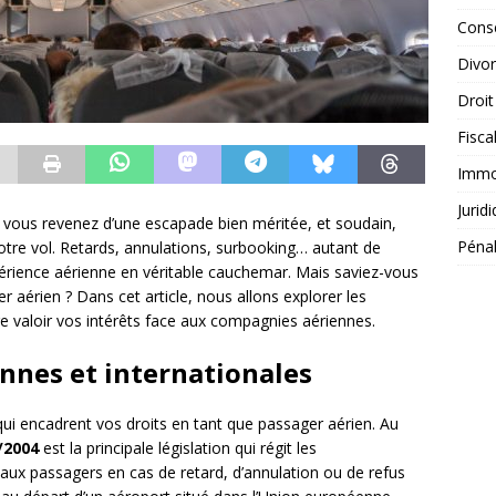
Conse
Divo
Droit
Fisca
Immob
Jurid
u vous revenez d’une escapade bien méritée, et soudain,
Péna
tre vol. Retards, annulations, surbooking… autant de
périence aérienne en véritable cauchemar. Mais saviez-vous
 aérien ? Dans cet article, nous allons explorer les
re valoir vos intérêts face aux compagnies aériennes.
nnes et internationales
 qui encadrent vos droits en tant que passager aérien. Au
/2004
est la principale législation qui régit les
aux passagers en cas de retard, d’annulation ou de refus