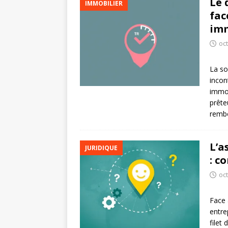
Le 
IMMOBILIER
fac
imm
oc
La so
incon
immob
prête
rembo
L’a
JURIDIQUE
: c
oc
Face 
entre
filet