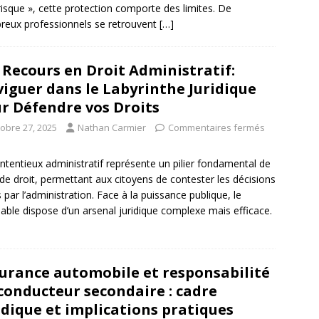
risque », cette protection comporte des limites. De
eux professionnels se retrouvent
[…]
 Recours en Droit Administratif:
iguer dans le Labyrinthe Juridique
r Défendre vos Droits
tobre 27, 2025
Nathan Carmier
Commentaires fermés
ntentieux administratif représente un pilier fondamental de
t de droit, permettant aux citoyens de contester les décisions
s par l’administration. Face à la puissance publique, le
ciable dispose d’un arsenal juridique complexe mais efficace.
urance automobile et responsabilité
conducteur secondaire : cadre
idique et implications pratiques