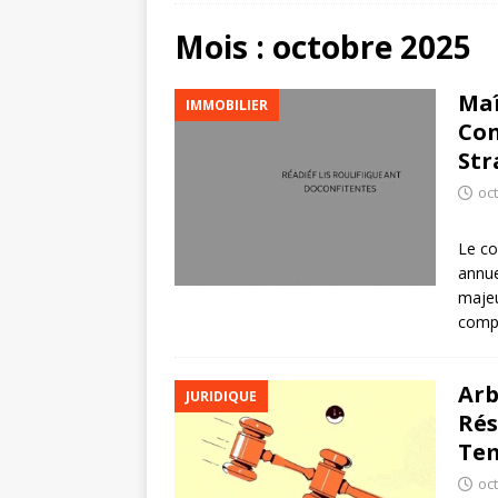
Mois :
octobre 2025
Maî
IMMOBILIER
Con
Str
oc
Le co
annue
majeu
compl
Arb
JURIDIQUE
Rés
Tem
oc