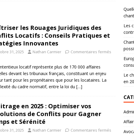
Quell
chan
Les c
triser les Rouages Juridiques des
contr
flits Locatifs : Conseils Pratiques et
atégies Innovantes
Chant
possi
tobre 31, 2025
Nathan Carmier
Commentaires fermés
Europ
consu
ntentieux locatif représente plus de 170 000 affaires
lles devant les tribunaux français, constituant un enjeu
Le ch
r tant pour les propriétaires que pour les locataires. La
en 2
exité du cadre normatif, entre la loi du
[…]
CAT
itrage en 2025 : Optimiser vos
Admin
olutions de Conflits pour Gagner
ps et Sérénité
Affai
tobre 31, 2025
Nathan Carmier
Commentaires fermés
Avoc