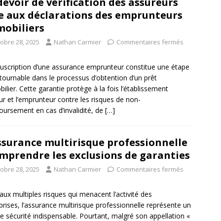
devoir de vérification des assureurs
e aux déclarations des emprunteurs
obiliers
tobre 28, 2025
Nathan Carmier
Commentaires fermés
uscription d’une assurance emprunteur constitue une étape
tournable dans le processus d’obtention d’un prêt
ilier. Cette garantie protège à la fois l’établissement
ur et l’emprunteur contre les risques de non-
ursement en cas d’invalidité, de
[…]
ssurance multirisque professionnelle
omprendre les exclusions de garanties
tobre 28, 2025
Nathan Carmier
Commentaires fermés
aux multiples risques qui menacent l’activité des
prises, l’assurance multirisque professionnelle représente un
 de sécurité indispensable. Pourtant, malgré son appellation «