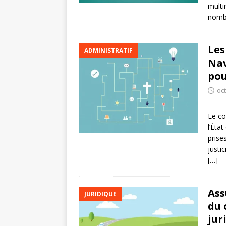
multi
nombr
Les
ADMINISTRATIF
Nav
pou
oc
Le co
l’Éta
prise
justi
[…]
Ass
JURIDIQUE
du 
jur