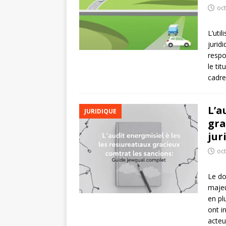
oc
L’uti
jurid
respo
le tit
cadr
L’a
JURIDIQUE
gra
jur
oc
Le do
majeu
en pl
ont i
acte