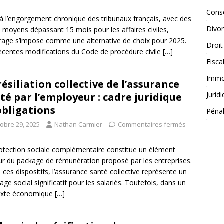
Conse
à l’engorgement chronique des tribunaux français, avec des
Divo
s moyens dépassant 15 mois pour les affaires civiles,
itrage s’impose comme une alternative de choix pour 2025.
Droit
écentes modifications du Code de procédure civile
[…]
Fisca
Immob
résiliation collective de l’assurance
Jurid
té par l’employeur : cadre juridique
obligations
Péna
tobre 29, 2025
Nathan Carmier
Commentaires fermés
otection sociale complémentaire constitue un élément
r du package de rémunération proposé par les entreprises.
 ces dispositifs, l’assurance santé collective représente un
age social significatif pour les salariés. Toutefois, dans un
exte économique
[…]