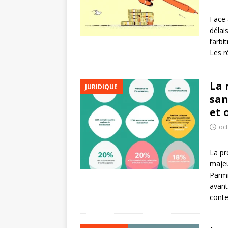
Face 
délai
l’arb
Les r
La 
JURIDIQUE
san
et 
oc
La pr
majeu
Parmi
avant
cont