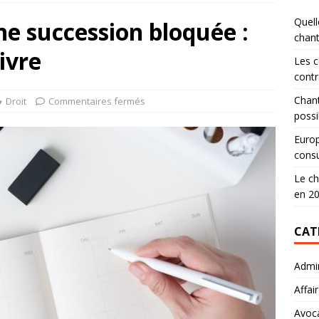
Quell
e succession bloquée :
chan
ivre
Les c
contr
Chant
Droit
Commentaires fermés
possi
Europ
consu
Le ch
en 2
CAT
Admin
Affai
Avoc