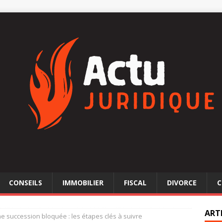
CONSEILS
IMMOBILIER
FISCAL
DIVORCE
C
ART
 succession bloquée : les étapes clés à suivre