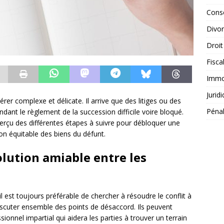
Conse
Divo
Droit
Fisca
Immob
Jurid
rer complexe et délicate. Il arrive que des litiges ou des
Péna
ndant le règlement de la succession difficile voire bloqué.
erçu des différentes étapes à suivre pour débloquer une
tion équitable des biens du défunt.
olution amiable entre les
il est toujours préférable de chercher à résoudre le conflit à
 discuter ensemble des points de désaccord. Ils peuvent
ionnel impartial qui aidera les parties à trouver un terrain