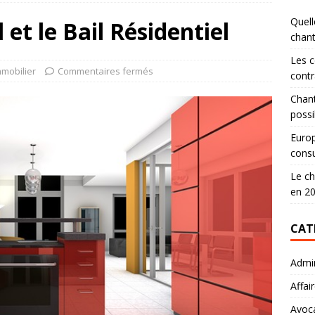
Quell
et le Bail Résidentiel
chan
Les c
mmobilier
Commentaires fermés
contr
Chant
possi
Europ
consu
Le ch
en 2
CAT
Admin
Affai
Avoc