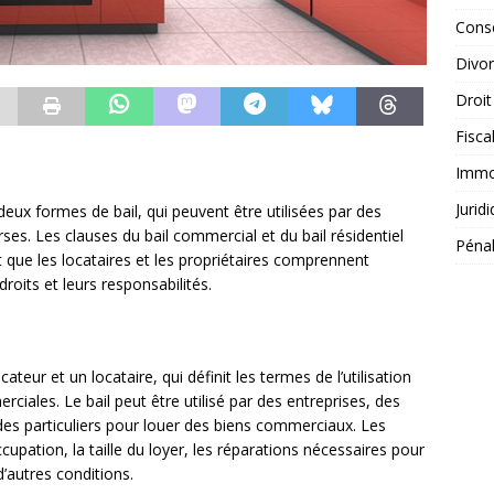
Conse
Divo
Droit
Fisca
Immob
Jurid
eux formes de bail, qui peuvent être utilisées par des
erses. Les clauses du bail commercial et du bail résidentiel
Péna
t que les locataires et les propriétaires comprennent
oits et leurs responsabilités.
ateur et un locataire, qui définit les termes de l’utilisation
ciales. Le bail peut être utilisé par des entreprises, des
es particuliers pour louer des biens commerciaux. Les
upation, la taille du loyer, les réparations nécessaires pour
d’autres conditions.