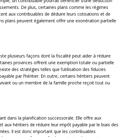
mple, un contribuable pourrait bénéficier d’une déduction
tissements. De plus, certaines plans comme les régimes
ent aux contribuables de déduire leurs cotisations et de
ains plans peuvent également offrir une exonération partielle
xiste plusieurs façons dont la fiscalité peut aider à réduire
ertaines provinces offrent une exemption totale ou partielle
xiste des stratégies telles que l’utilisation des fiducies
payable par l’héritier. En outre, certains héritiers peuvent
rvivant ou un membre de la famille proche reçoit tout ou
ant dans la planification successorale. Elle offre aux
 aux héritiers de réduire leur impôt payable par le biais des
iées. Il est donc important que les contribuables