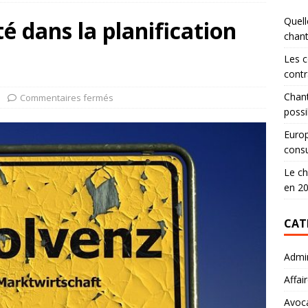
Quell
ité dans la planification
chan
Les c
contr
Chant
Commentaires fermés
possi
Europ
consu
Le ch
en 2
CAT
Admin
Affai
Avoc