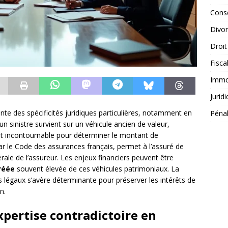
Conse
Divo
Droit
Fisca
Immob
Jurid
nte des spécificités juridiques particulières, notamment en
Péna
 sinistre survient sur un véhicule ancien de valeur,
t incontournable pour déterminer le montant de
ar le Code des assurances français, permet à l’assuré de
atérale de l’assureur. Les enjeux financiers peuvent être
réée
souvent élevée de ces véhicules patrimoniaux. La
s légaux s’avère déterminante pour préserver les intérêts de
n.
expertise contradictoire en