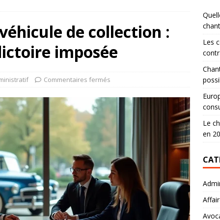
Quell
éhicule de collection :
chan
Les c
ictoire imposée
contr
Chant
inistratif
Commentaires fermés
possi
Europ
consu
Le ch
en 2
CAT
Admin
Affai
Avoc