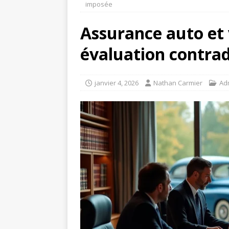
imposée
Assurance auto et v
évaluation contrad
janvier 4, 2026
Nathan Carmier
Adm