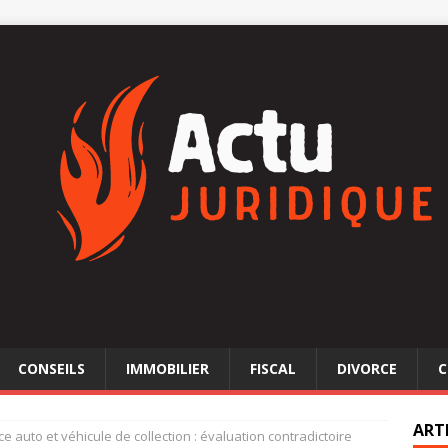
CONSEILS
IMMOBILIER
FISCAL
DIVORCE
C
ART
e auto et véhicule de collection : évaluation contradictoire