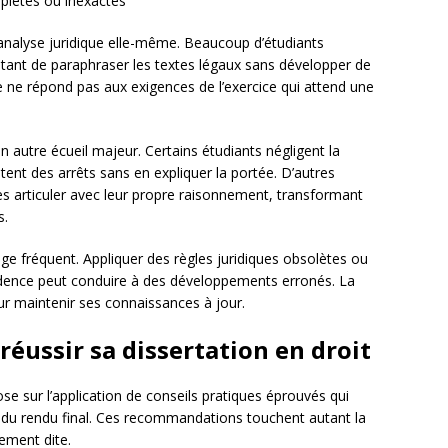
plètes ou inexactes
l’analyse juridique elle-même. Beaucoup d’étudiants
ntant de paraphraser les textes légaux sans développer de
lle ne répond pas aux exigences de l’exercice qui attend une
 autre écueil majeur. Certains étudiants négligent la
tent des arrêts sans en expliquer la portée. D’autres
es articuler avec leur propre raisonnement, transformant
s.
e fréquent. Appliquer des règles juridiques obsolètes ou
rudence peut conduire à des développements erronés. La
our maintenir ses connaissances à jour.
réussir sa dissertation en droit
se sur l’application de conseils pratiques éprouvés qui
ité du rendu final. Ces recommandations touchent autant la
ement dite.