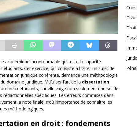
Conse
Divo
Droit
Fisca
Immob
Jurid
ice académique incontournable qui teste la capacité
Péna
 étudiants. Cet exercice, qui consiste à traiter un sujet de
umentation juridique cohérente, demande une méthodologie
u domaine juridique. Maîtriser l’art de la
dissertation
nombreux étudiants, car elle exige non seulement une solide
es rédactionnelles spécifiques. Les erreurs commises dans
vement la note finale, d’où l’importance de connaître les
iques méthodologiques.
ertation en droit : fondements