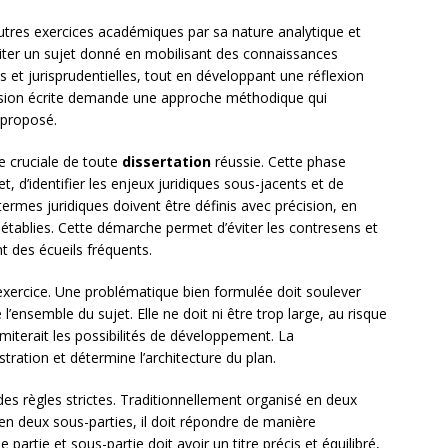
autres exercices académiques par sa nature analytique et
raiter un sujet donné en mobilisant des connaissances
s et jurisprudentielles, tout en développant une réflexion
ession écrite demande une approche méthodique qui
 proposé.
e cruciale de toute
dissertation
réussie. Cette phase
, d’identifier les enjeux juridiques sous-jacents et de
ermes juridiques doivent être définis avec précision, en
e établies. Cette démarche permet d’éviter les contresens et
t des écueils fréquents.
exercice. Une problématique bien formulée doit soulever
l’ensemble du sujet. Elle ne doit ni être trop large, au risque
 limiterait les possibilités de développement. La
ration et détermine l’architecture du plan.
des règles strictes. Traditionnellement organisé en deux
en deux sous-parties, il doit répondre de manière
artie et sous-partie doit avoir un titre précis et équilibré,