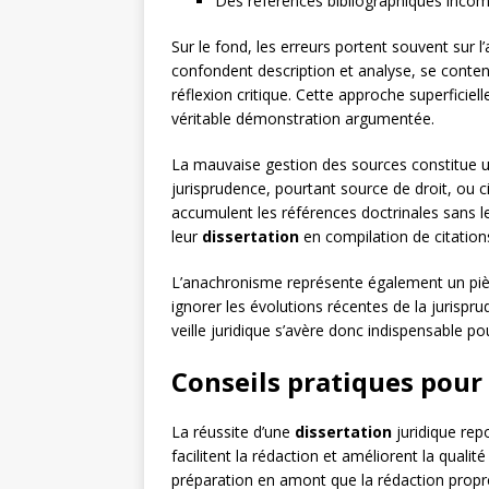
Des références bibliographiques incom
Sur le fond, les erreurs portent souvent sur 
confondent description et analyse, se conte
réflexion critique. Cette approche superficie
véritable démonstration argumentée.
La mauvaise gestion des sources constitue un
jurisprudence, pourtant source de droit, ou ci
accumulent les références doctrinales sans l
leur
dissertation
en compilation de citation
L’anachronisme représente également un pièg
ignorer les évolutions récentes de la jurisp
veille juridique s’avère donc indispensable p
Conseils pratiques pour 
La réussite d’une
dissertation
juridique repo
facilitent la rédaction et améliorent la qual
préparation en amont que la rédaction propr