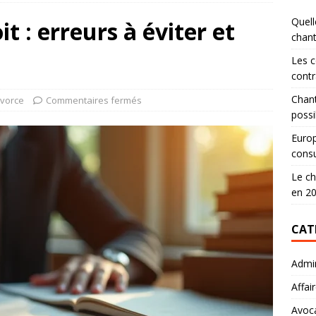
Quell
t : erreurs à éviter et
chan
Les c
contr
Chant
ivorce
Commentaires fermés
possi
Europ
consu
Le ch
en 2
CAT
Admin
Affai
Avoc