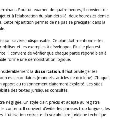
erminant. Pour un examen de quatre heures, il convient de
jet et à l’élaboration du plan détaillé, deux heures et demie
re. Cette répartition permet de ne pas se précipiter dans la
le.
daction s’avère indispensable. Ce plan doit mentionner les
 mobiliser et les exemples à développer. Plus le plan est
ente. Il convient de vérifier que chaque partie répond bien à
mble forme une démonstration logique.
 considérablement la
dissertation
. Il faut privilégier les
 sources secondaires (manuels, articles de doctrine). Chaque
on apport au raisonnement clairement explicité. Les sites
bilité des textes juridiques consultés.
tre négligée. Un style clair, précis et adapté au registre
 le contenu. Il convient d’éviter les phrases trop longues, les
s. L’utilisation correcte du vocabulaire juridique technique