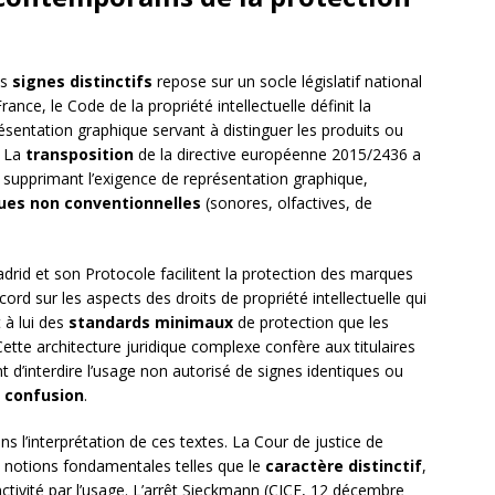
es
signes distinctifs
repose sur un socle législatif national
ance, le Code de la propriété intellectuelle définit la
entation graphique servant à distinguer les produits ou
. La
transposition
de la directive européenne 2015/2436 a
 supprimant l’exigence de représentation graphique,
es non conventionnelles
(sonores, olfactives, de
adrid et son Protocole facilitent la protection des marques
ord sur les aspects des droits de propriété intellectuelle qui
 à lui des
standards minimaux
de protection que les
tte architecture juridique complexe confère aux titulaires
t d’interdire l’usage non autorisé de signes identiques ou
e confusion
.
s l’interprétation de ces textes. La Cour de justice de
e notions fondamentales telles que le
caractère distinctif
,
nctivité par l’usage. L’arrêt Sieckmann (CJCE, 12 décembre