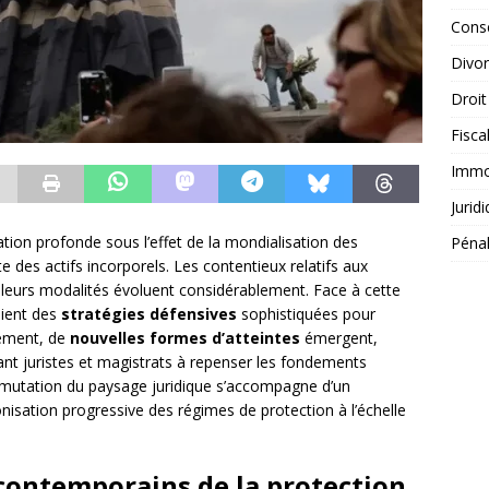
Conse
Divo
Droit
Fisca
Immob
Jurid
ion profonde sous l’effet de la mondialisation des
Péna
e des actifs incorporels. Les contentieux relatifs aux
 leurs modalités évoluent considérablement. Face à cette
loient des
stratégies défensives
sophistiquées pour
lement, de
nouvelles formes d’atteintes
émergent,
nt juristes et magistrats à repenser les fondements
mutation du paysage juridique s’accompagne d’un
isation progressive des régimes de protection à l’échelle
contemporains de la protection