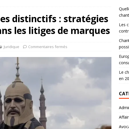
Quell
es distinctifs : stratégies
chan
Les c
s les litiges de marques
contr
Chant
Juridique
Commentaires fermés
possi
Europ
consu
Le ch
en 2
CAT
Admin
Affai
Avoc