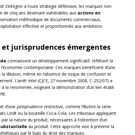
it s’intégrer à toute stratégie défensive, les marques non
e de cinq ans devenant vulnérables aux
actions en
onservation méthodique de documents commerciaux,
xploitation effective et proportionnée aux ambitions
s et jurisprudences émergentes
mée
connaissent un développement significatif, reflétant la
ns l’économie contemporaine. Ces marques bénéficient d’une
 la dilution, même en l’absence de risque de confusion et
rement. L’arrêt Intel (CJCE, 27 novembre 2008, C-252/07) a
nte à la renommée, exigeant la démonstration d’un lien établi
lit.
et d’une jurisprudence restrictive, comme l’illustre la série
ts Lindt ou la bouteille Coca-Cola. Les tribunaux appliquent
par la nature du produit, nécessaires à l’obtention d’un
substantielle
au produit. Cette approche vise à prévenir la
hétiques par le biais du droit des marques.