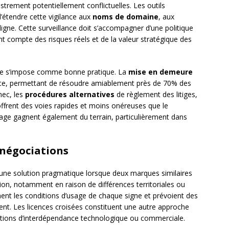
rement potentiellement conflictuelles. Les outils
’étendre cette vigilance aux
noms de domaine
, aux
igne. Cette surveillance doit s’accompagner d’une politique
nt compte des risques réels et de la valeur stratégique des
duée s’impose comme bonne pratique. La
mise en demeure
ace, permettant de résoudre amiablement près de 70% des
hec, les
procédures alternatives
de règlement des litiges,
rent des voies rapides et moins onéreuses que le
itrage gagnent également du terrain, particulièrement dans
 négociations
une solution pragmatique lorsque deux marques similaires
ion, notamment en raison de différences territoriales ou
ment les conditions d’usage de chaque signe et prévoient des
t. Les licences croisées constituent une autre approche
ations d’interdépendance technologique ou commerciale.