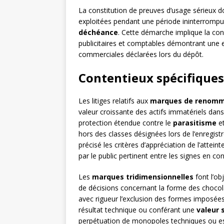
La constitution de preuves d’usage sérieux do
exploitées pendant une période ininterrompu
déchéance
. Cette démarche implique la c
publicitaires et comptables démontrant une e
commerciales déclarées lors du dépôt.
Contentieux spécifique
Les litiges relatifs aux
marques de renom
valeur croissante des actifs immatériels da
protection étendue contre le
parasitisme
et
hors des classes désignées lors de l’enregist
précisé les critères d’appréciation de l’attei
par le public pertinent entre les signes en conf
Les
marques tridimensionnelles
font l’obj
de décisions concernant la forme des chocola
avec rigueur l’exclusion des formes imposées 
résultat technique ou conférant une
valeur 
perpétuation de monopoles techniques ou est