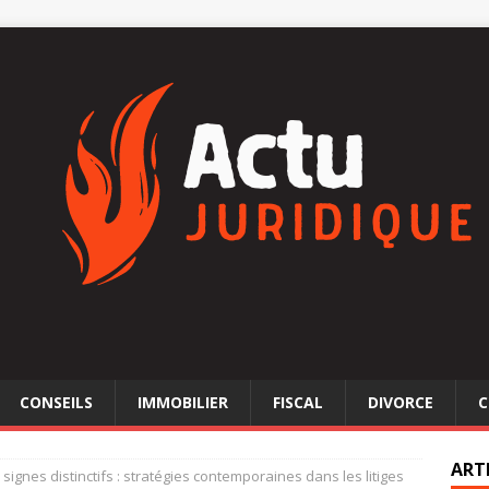
CONSEILS
IMMOBILIER
FISCAL
DIVORCE
C
ART
 signes distinctifs : stratégies contemporaines dans les litiges