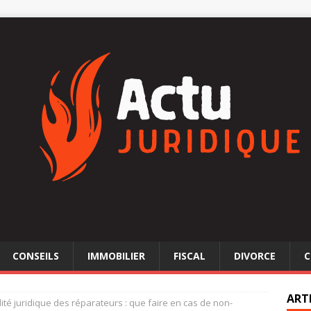
CONSEILS
IMMOBILIER
FISCAL
DIVORCE
C
ART
ité juridique des réparateurs : que faire en cas de non-