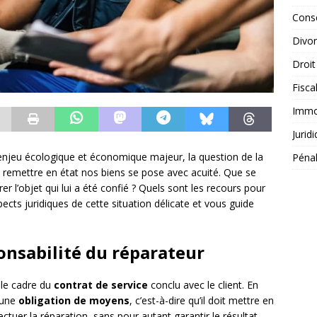
Conse
Divo
Droit
Fisca
Immob
Jurid
njeu écologique et économique majeur, la question de la
Péna
 remettre en état nos biens se pose avec acuité. Que se
er l’objet qui lui a été confié ? Quels sont les recours pour
ects juridiques de cette situation délicate et vous guide
ponsabilité du réparateur
s le cadre du
contrat de service
conclu avec le client. En
à une
obligation de moyens
, c’est-à-dire qu’il doit mettre en
uer la réparation, sans pour autant garantir le résultat.