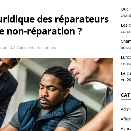
Quell
juridique des réparateurs
chan
Les c
de non-réparation ?
contr
Chant
dique
Commentaires fermés
possi
Europ
consu
Le ch
en 2
CAT
Admin
Affai
Avoc