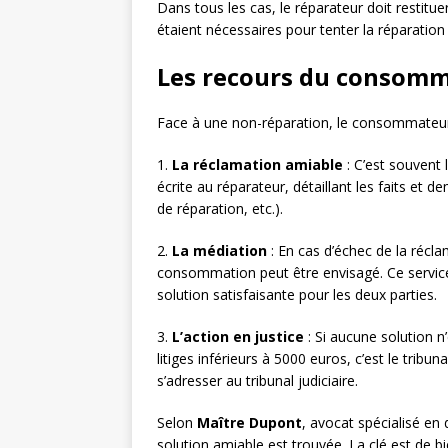
Dans tous les cas, le réparateur doit restituer 
étaient nécessaires pour tenter la réparation 
Les recours du consom
Face à une non-réparation, le consommateur 
1.
La réclamation amiable
: C’est souvent 
écrite au réparateur, détaillant les faits et
de réparation, etc.).
2.
La médiation
: En cas d’échec de la récl
consommation peut être envisagé. Ce service
solution satisfaisante pour les deux parties.
3.
L’action en justice
: Si aucune solution n
litiges inférieurs à 5000 euros, c’est le tribu
s’adresser au tribunal judiciaire.
Selon
Maître Dupont
, avocat spécialisé en
solution amiable est trouvée. La clé est de b