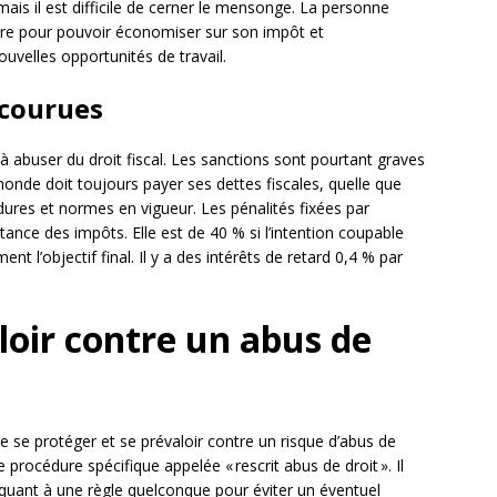
, mais il est difficile de cerner le mensonge. La personne
ettre pour pouvoir économiser sur son impôt et
velles opportunités de travail.
ncourues
à abuser du droit fiscal. Les sanctions sont pourtant graves
e monde doit toujours payer ses dettes fiscales, quelle que
édures et normes en vigueur. Les pénalités fixées par
rtance des impôts. Elle est de 40 % si l’intention coupable
nt l’objectif final. Il y a des intérêts de retard 0,4 % par
oir contre un abus de
ite se protéger et se prévaloir contre un risque d’abus de
ne procédure spécifique appelée « rescrit abus de droit ». Il
 quant à une règle quelconque pour éviter un éventuel