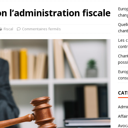
Europ
on l’administration fiscale
chang
Quell
Fiscal
Commentaires fermés
chan
Les c
contr
Chant
possi
Europ
consu
CAT
Admin
Affai
Avoc