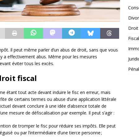
Conse
Divo
Droit
Fisca
Immob
’impôt. Il peut même parler d’un abus de droit, sans que vous
’il y a effectivement abus. Même pour les mesures
Jurid
devant éviter tous les excès.
Péna
roit fiscal
mme étant tout acte devant induire le fisc en erreur, mais
ofite de certains termes ou abuse d’une application littérale
élictuel devant conclure à une idée d’absence totale de
’une mesure de défiscalisation par exemple. Il peut s’agir :
tention de tromper le fisc pour réduire ses impôts. Elle peut
déguisé ou par l’intermédiaire d’une tierce personne ;