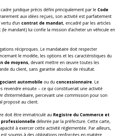
adre juridique précis défini principalement par le
Code
rairement aux idées reçues, son activité est parfaitement
 vertu d’un
contrat de mandat
, encadré par les articles
t (le mandant) lui confie la mission d’acheter un véhicule en
igations réciproques. Le mandataire doit respecter
ncernant le modèle, les options et les caractéristiques du
on de moyens
, devant mettre en œuvre toutes les
ande du client, sans garantie absolue de résultat.
gociant automobile
ou du
concessionnaire
. Le
s revendre ensuite – ce qui constituerait une activité
vir d’intermédiaire, percevant une commission pour son
al proposé au client.
aire doit être immatriculé au
Registre du Commerce et
 professionnelle
délivrée par la préfecture. Cette carte,
apacité à exercer cette activité réglementée. Par ailleurs,
 est soumis à des obligations renforcées en matière