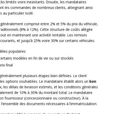
 limités voire inexistants. Ensuite, les mandataires
sant les commandes de nombreux clients, atteignant ainsi
 au particulier isolé.
généralement comprise entre 2% et 5% du prix du véhicule,
traditionnels (8% à 12%). Cette structure de coûts allégée
out en maintenant une activité rentable. Les remises
ourants, et jusqu’à 25% voire 30% sur certains véhicules.
èles populaires
ertains modèles en fin de vie ou sur-stockés
ix final
énéralement plusieurs étapes bien définies. Le client
les options souhaitées. Le mandataire établit alors un
bon
ix, les délais de livraison estimés, et les conditions générales
ralement de 10% à 30% du montant total. Le mandataire
 fournisseur (concessionnaire ou constructeur). À la
çoit l’ensemble des documents nécessaires à l’immatriculation.