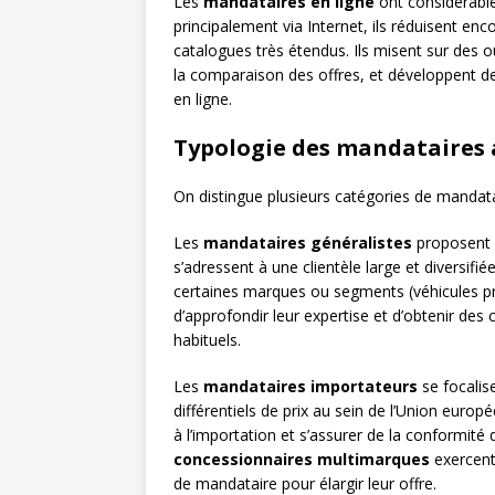
Les
mandataires en ligne
ont considérabl
principalement via Internet, ils réduisent en
catalogues très étendus. Ils misent sur des o
la comparaison des offres, et développent de
en ligne.
Typologie des mandataires
On distingue plusieurs catégories de mandatai
Les
mandataires généralistes
proposent d
s’adressent à une clientèle large et diversifié
certaines marques ou segments (véhicules prem
d’approfondir leur expertise et d’obtenir des 
habituels.
Les
mandataires importateurs
se focalise
différentiels de prix au sein de l’Union europé
à l’importation et s’assurer de la conformité
concessionnaires multimarques
exercent 
de mandataire pour élargir leur offre.