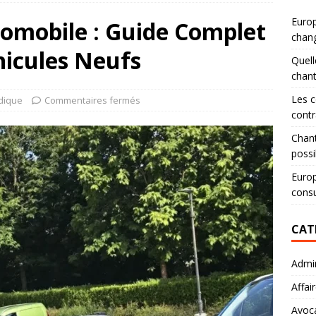
Europ
omobile : Guide Complet
chang
hicules Neufs
Quell
chan
Les c
idique
Commentaires fermés
contr
Chant
possi
Europ
consu
CAT
Admin
Affai
Avoc