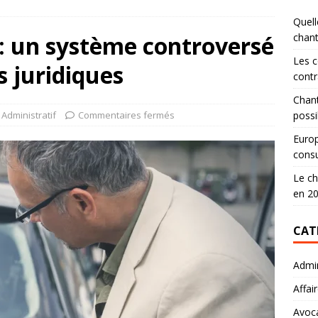
Quell
 : un système controversé
chan
Les c
 juridiques
contr
Chant
Administratif
Commentaires fermés
possi
Europ
consu
Le ch
en 2
CAT
Admin
Affai
Avoc