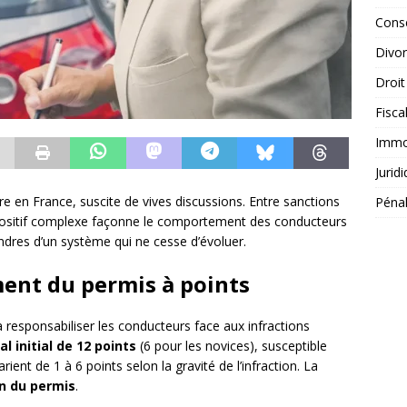
Conse
Divo
Droit
Fisca
Immob
Jurid
ière en France, suscite de vives discussions. Entre sanctions
Péna
ispositif complexe façonne le comportement des conducteurs
dres d’un système qui ne cesse d’évoluer.
ent du permis à points
à responsabiliser les conducteurs face aux infractions
al initial de 12 points
(6 pour les novices), susceptible
arient de 1 à 6 points selon la gravité de l’infraction. La
on du permis
.