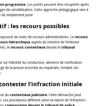
ion progressive
. Les points peuvent être récupérés après
ages de sensibilisation. Cette approche pédagogique vise à
e de simplement punir.
f : les recours possibles
disposent de voies de recours administratives. Le
recours
cours hiérarchique
auprès du ministre de l’Intérieur
hec, le
recours contentieux
devant le
tribunal
r sur l’identité du conducteur, absence de notification
harge de la preuve incombe au requérant, rendant ces
.
contester l’infraction initiale
lève du
contentieux judiciaire
. Cette démarche peut
. Les procédures diffèrent selon la nature de l’infraction :
ou
comparution devant le tribunal de police
.