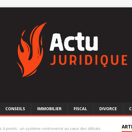
CONSEILS
IMMOBILIER
FISCAL
DIVORCE
C
ART
s à points : un système controversé au cœur des débats