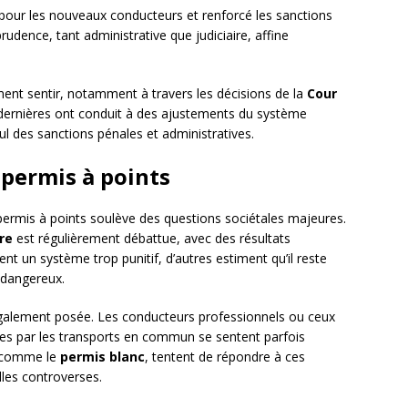
pour les nouveaux conducteurs et renforcé les sanctions
rudence, tant administrative que judiciaire, affine
ment sentir, notamment à travers les décisions de la
Cour
 dernières ont conduit à des ajustements du système
ul des sanctions pénales et administratives.
 permis à points
permis à points soulève des questions sociétales majeures.
re
est régulièrement débattue, avec des résultats
nt un système trop punitif, d’autres estiment qu’il reste
 dangereux.
galement posée. Les conducteurs professionnels ou ceux
ies par les transports en commun se sentent parfois
, comme le
permis blanc
, tentent de répondre à ces
les controverses.