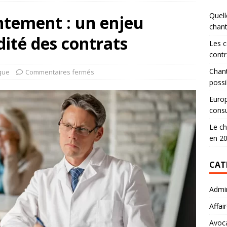
Quell
ntement : un enjeu
chan
idité des contrats
Les c
contr
Chant
ique
Commentaires fermés
possi
Europ
consu
Le ch
en 2
CAT
Admin
Affai
Avoc