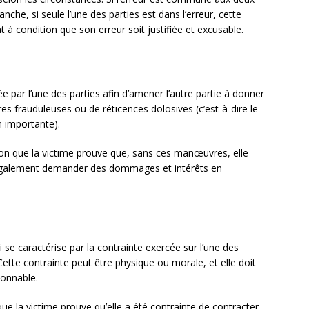
anche, si seule l’une des parties est dans l’erreur, cette
 à condition que son erreur soit justifiée et excusable.
 par l’une des parties afin d’amener l’autre partie à donner
s frauduleuses ou de réticences dolosives (c’est-à-dire le
n importante).
ition que la victime prouve que, sans ces manœuvres, elle
t également demander des dommages et intérêts en
se caractérise par la contrainte exercée sur l’une des
Cette contrainte peut être physique ou morale, et elle doit
sonnable.
sque la victime prouve qu’elle a été contrainte de contracter