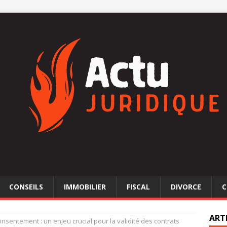
CONSEILS
IMMOBILIER
FISCAL
DIVORCE
C
ART
onsentement : un enjeu crucial pour la validité des contrats