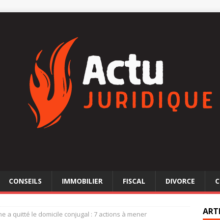
CONSEILS
IMMOBILIER
FISCAL
DIVORCE
C
ART
 a quitté le domicile conjugal : 7 actions à mener