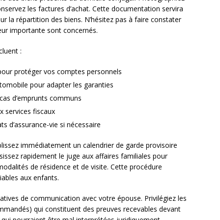
conservez les factures d’achat. Cette documentation servira
r la répartition des biens. N’hésitez pas à faire constater
aleur importante sont concernés.
luent :
 pour protéger vos comptes personnels
utomobile pour adapter les garanties
n cas d’emprunts communs
x services fiscaux
ats d’assurance-vie si nécessaire
blissez immédiatement un calendrier de garde provisoire
sissez rapidement le juge aux affaires familiales pour
modalités de résidence et de visite. Cette procédure
ciables aux enfants.
ives de communication avec votre épouse. Privilégiez les
ommandés) qui constituent des preuves recevables devant
s qui pourraient être mal interprétées juridiquement.