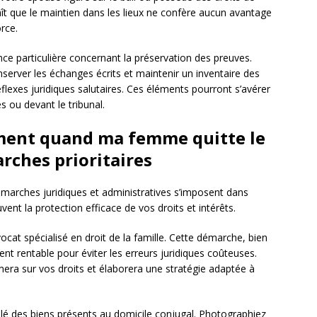
aît que le maintien dans les lieux ne confère aucun avantage
orce.
ance particulière concernant la préservation des preuves.
erver les échanges écrits et maintenir un inventaire des
flexes juridiques salutaires. Ces éléments pourront s’avérer
s ou devant le tribunal.
ement quand ma femme quitte le
rches prioritaires
émarches juridiques et administratives s’imposent dans
vent la protection efficace de vos droits et intérêts.
cat spécialisé en droit de la famille. Cette démarche, bien
nt rentable pour éviter les erreurs juridiques coûteuses.
mera sur vos droits et élaborera une stratégie adaptée à
llé des biens présents au domicile conjugal. Photographiez