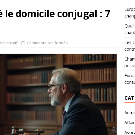
Europ
le domicile conjugal : 7
chang
Quell
chan
Les c
inistratif
Commentaires fermés
contr
Chant
possi
Europ
consu
CAT
Admin
Affai
Avoc