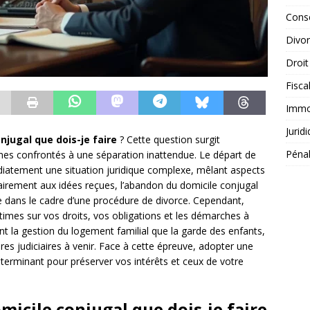
Conse
Divo
Droit
Fisca
Immob
Jurid
jugal que dois-je faire
? Cette question surgit
Péna
es confrontés à une séparation inattendue. Le départ de
diatement une situation juridique complexe, mêlant aspects
irement aux idées reçues, l’abandon du domicile conjugal
 dans le cadre d’une procédure de divorce. Cependant,
itimes sur vos droits, vos obligations et les démarches à
nt la gestion du logement familial que la garde des enfants,
es judiciaires à venir. Face à cette épreuve, adopter une
erminant pour préserver vos intérêts et ceux de votre
icile conjugal que dois-je faire