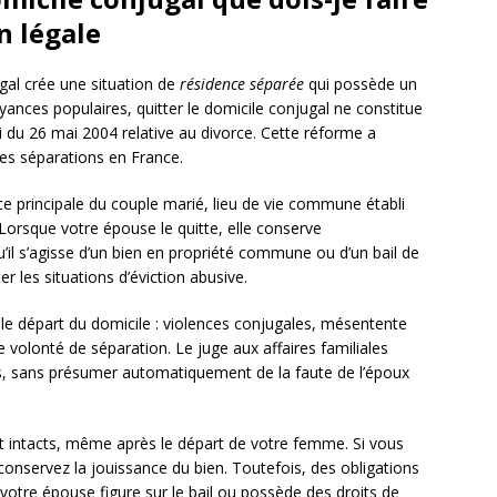
n légale
gal crée une situation de
résidence séparée
qui possède un
yances populaires, quitter le domicile conjugal ne constitue
 du 26 mai 2004 relative au divorce. Cette réforme a
es séparations en France.
e principale du couple marié, lieu de vie commune établi
 Lorsque votre épouse le quitte, elle conserve
’il s’agisse d’un bien en propriété commune ou d’un bail de
er les situations d’éviction abusive.
 le départ du domicile : violences conjugales, mésentente
e volonté de séparation. Le juge aux affaires familiales
és, sans présumer automatiquement de la faute de l’époux
nt intacts, même après le départ de votre femme. Si vous
 conservez la jouissance du bien. Toutefois, des obligations
votre épouse figure sur le bail ou possède des droits de