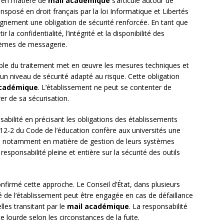
t en matière de
mail académique
s’articule autour de
sposé en droit français par la loi Informatique et Libertés
gnement une obligation de sécurité renforcée. En tant que
 la confidentialité, l’intégrité et la disponibilité des
stèmes de messagerie.
able du traitement met en œuvre les mesures techniques et
un niveau de sécurité adapté au risque. Cette obligation
académique
. L’établissement ne peut se contenter de
er de sa sécurisation.
abilité en précisant les obligations des établissements
712-2 du Code de l’éducation confère aux universités une
 notamment en matière de gestion de leurs systèmes
sponsabilité pleine et entière sur la sécurité des outils
onfirmé cette approche. Le Conseil d’État, dans plusieurs
té de l’établissement peut être engagée en cas de défaillance
les transitant par le
mail académique
. La responsabilité
e lourde selon les circonstances de la fuite.