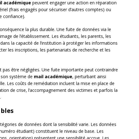
il académique
peuvent engager une action en réparation
ériel (frais engagés pour sécuriser d’autres comptes) ou
de confiance).
conséquence la plus durable. Une fuite de données via le
image de l’établissement. Les étudiants, les parents, les
dans la capacité de l’institution à protéger les informations
ter les inscriptions, les partenariats de recherche et les
 pas être négligées. Une fuite importante peut contraindre
t son système de
mail académique
, perturbant ainsi
lle. Les coûts de remédiation incluent la mise en place de
tion de crise, l’accompagnement des victimes et parfois la
.
ibles
atégories de données dont la sensibilité varie. Les données
 numéro étudiant) constituent le niveau de base. Les
ns, orientation) présentent une sensibilité accrue. Les