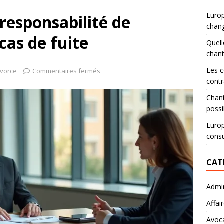
Europ
responsabilité de
chang
cas de fuite
Quell
chan
Les c
ivorce
Commentaires fermés
contr
Chant
possi
Europ
consu
CAT
Admin
Affai
Avoc