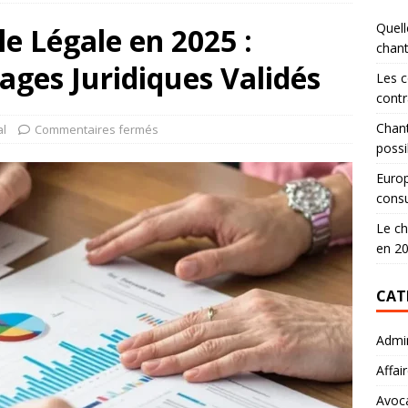
Quell
le Légale en 2025 :
chan
ages Juridiques Validés
Les c
contr
Chant
al
Commentaires fermés
possi
Europ
consu
Le ch
en 2
CAT
Admin
Affai
Avoc