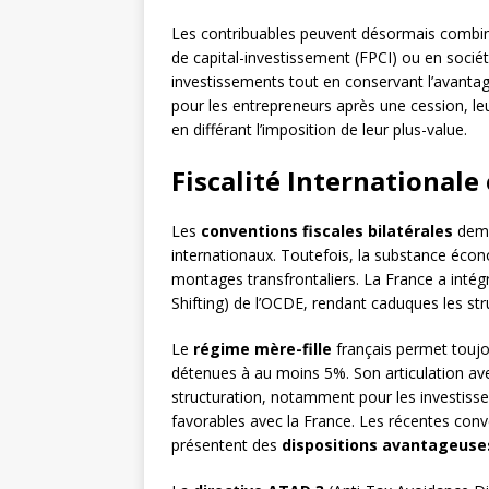
Les contribuables peuvent désormais combine
de capital-investissement (FPCI) ou en société
investissements tout en conservant l’avantage
pour les entrepreneurs après une cession, le
en différant l’imposition de leur plus-value.
Fiscalité International
Les
conventions fiscales bilatérales
deme
internationaux. Toutefois, la substance écon
montages transfrontaliers. La France a intég
Shifting) de l’OCDE, rendant caduques les struc
Le
régime mère-fille
français permet toujou
détenues à au moins 5%. Son articulation ave
structuration, notamment pour les investiss
favorables avec la France. Les récentes conv
présentent des
dispositions avantageuse