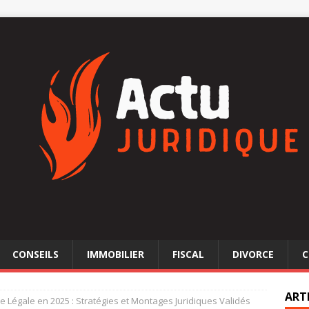
CONSEILS
IMMOBILIER
FISCAL
DIVORCE
C
ART
le Légale en 2025 : Stratégies et Montages Juridiques Validés