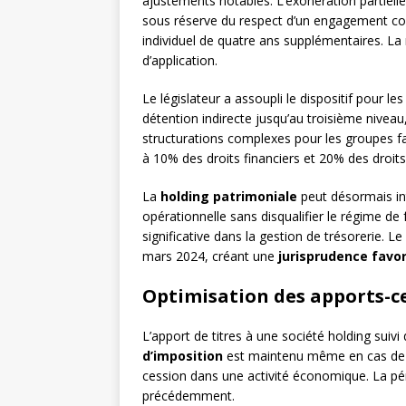
ajustements notables. L’exonération partielle
sous réserve du respect d’un engagement col
individuel de quatre ans supplémentaires. La
d’application.
Le législateur a assoupli le dispositif pour le
détention indirecte jusqu’au troisième niveau
structurations complexes pour les groupes fam
à 10% des droits financiers et 20% des droit
La
holding patrimoniale
peut désormais int
opérationnelle sans disqualifier le régime d
significative dans la gestion de trésorerie. L
mars 2024, créant une
jurisprudence favo
Optimisation des apports-c
L’apport de titres à une société holding suivi
d’imposition
est maintenu même en cas de r
cession dans une activité économique. La pé
précédemment.