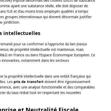
rective) impose désormais des critères stricts de substance
omme ayant une substance réelle, elle doit disposer de
dans l’UE et d’au moins trois employés qualifiés à temps
des groupes internationaux qui doivent désormais justifier
 juridiction.
 intellectuelles
remanié pour se conformer à l’approche du lien (nexus
venus de propriété intellectuelle est maintenue, mais
 de R&D en France ou dans l’Espace Économique Européen. Ce
es innovantes, notamment dans les secteurs
er la propriété intellectuelle dans une entité française qui
lles. Les
prix de transfert
doivent être rigoureusement
urrence, avec une analyse fonctionnelle et des comparables
er du taux réduit tout en respectant les nouvelles
prise et Neutralité Fiscale