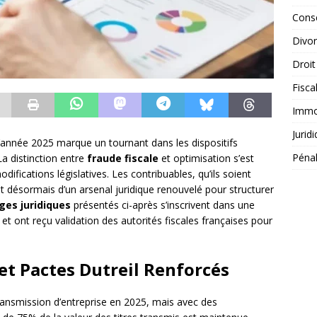
Conse
Divo
Droit
Fisca
Immob
Jurid
 l’année 2025 marque un tournant dans les dispositifs
Péna
a distinction entre
fraude fiscale
et optimisation s’est
difications législatives. Les contribuables, qu’ils soient
nt désormais d’un arsenal juridique renouvelé pour structurer
es juridiques
présentés ci-après s’inscrivent dans une
t ont reçu validation des autorités fiscales françaises pour
et Pactes Dutreil Renforcés
ransmission d’entreprise en 2025, mais avec des