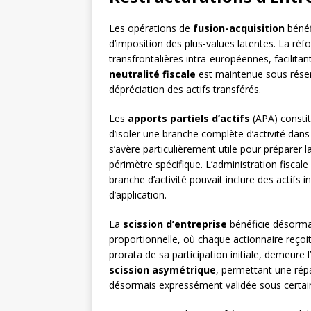
Les opérations de
fusion-acquisition
bénéf
d’imposition des plus-values latentes. La ré
transfrontalières intra-européennes, facilit
neutralité fiscale
est maintenue sous réserv
dépréciation des actifs transférés.
Les
apports partiels d’actifs
(APA) constitu
d’isoler une branche complète d’activité dans 
s’avère particulièrement utile pour préparer l
périmètre spécifique. L’administration fisca
branche d’activité pouvait inclure des actifs
d’application.
La
scission d’entreprise
bénéficie désormais
proportionnelle, où chaque actionnaire reçoit
prorata de sa participation initiale, demeure 
scission asymétrique
, permettant une répa
désormais expressément validée sous certain