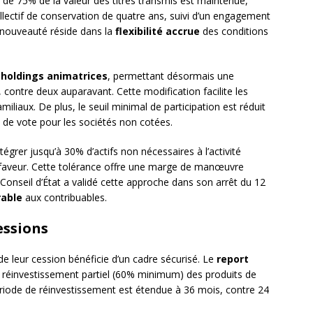
 de 75% de la valeur des titres transmis est maintenue,
lectif de conservation de quatre ans, suivi d’un engagement
 nouveauté réside dans la
flexibilité accrue
des conditions
s
holdings animatrices
, permettant désormais une
, contre deux auparavant. Cette modification facilite les
iliaux. De plus, le seuil minimal de participation est réduit
s de vote pour les sociétés non cotées.
égrer jusqu’à 30% d’actifs non nécessaires à l’activité
e faveur. Cette tolérance offre une marge de manœuvre
e Conseil d’État a validé cette approche dans son arrêt du 12
rable
aux contribuables.
essions
 de leur cession bénéficie d’un cadre sécurisé. Le
report
éinvestissement partiel (60% minimum) des produits de
riode de réinvestissement est étendue à 36 mois, contre 24