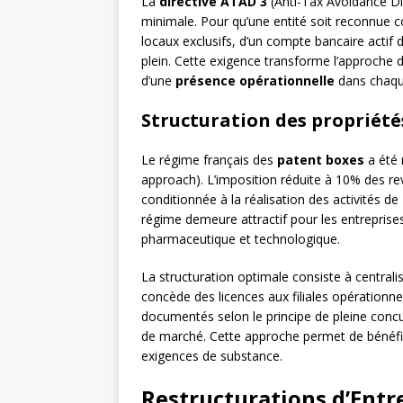
La
directive ATAD 3
(Anti-Tax Avoidance Di
minimale. Pour qu’une entité soit reconnue c
locaux exclusifs, d’un compte bancaire actif 
plein. Cette exigence transforme l’approche 
d’une
présence opérationnelle
dans chaque
Structuration des propriétés
Le régime français des
patent boxes
a été 
approach). L’imposition réduite à 10% des re
conditionnée à la réalisation des activités
régime demeure attractif pour les entrepris
pharmaceutique et technologique.
La structuration optimale consiste à centralis
concède des licences aux filiales opérationne
documentés selon le principe de pleine conc
de marché. Cette approche permet de bénéfici
exigences de substance.
Restructurations d’Entre