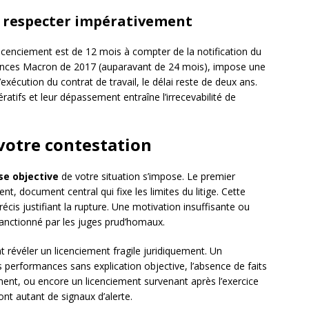
à respecter impérativement
icenciement est de 12 mois à compter de la notification du
nnances Macron de 2017 (auparavant de 24 mois), impose une
l’exécution du contrat de travail, le délai reste de deux ans.
ratifs et leur dépassement entraîne l’irrecevabilité de
 votre contestation
se objective
de votre situation s’impose. Le premier
nt, document central qui fixe les limites du litige. Cette
récis justifiant la rupture. Une motivation insuffisante ou
sanctionné par les juges prud’homaux.
 révéler un licenciement fragile juridiquement. Un
performances sans explication objective, l’absence de faits
iement, ou encore un licenciement survenant après l’exercice
ont autant de signaux d’alerte.