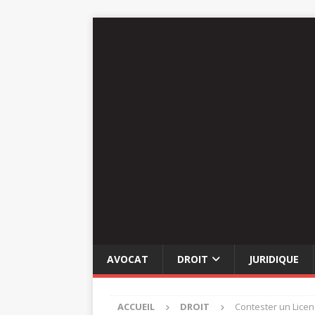
AVOCAT
DROIT
JURIDIQUE
ACCUEIL
DROIT
Contester un Licen