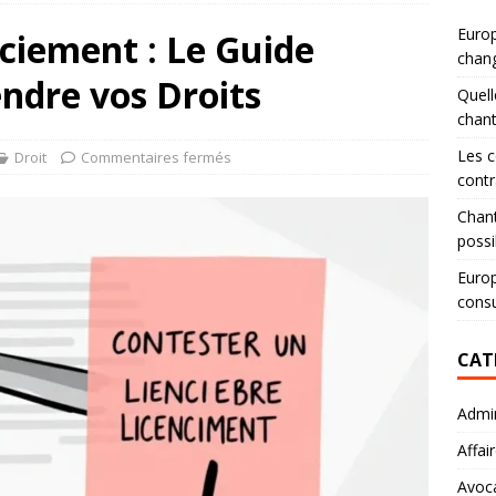
Europ
ciement : Le Guide
chang
ndre vos Droits
Quell
chan
Les c
Droit
Commentaires fermés
contr
Chant
possi
Europ
consu
CAT
Admin
Affai
Avoc