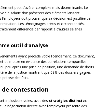
cèlement peut s’avérer complexe mais déterminante. Le
e : le salarié doit présenter des éléments laissant
s l’employeur doit prouver que sa décision est justifiée par
crimination. Les témoignages précis et circonstanciés,
aitement différencié par rapport à d’autres salariés
mme outil d’analyse
vénements ayant précédé votre licenciement. Ce document,
met de mettre en évidence des corrélations temporelles
enu peu après une prise de position, une demande de droits
istère de la Justice montrent que 68% des dossiers gagnés
 précise des faits.
s de contestation
unter plusieurs voies, avec des
stratégies distinctes
ire, la négociation directe avec l’employeur présente des