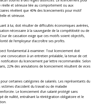
hacun soumis à des règles distinctes. Le licenciement pour
 réelle et sérieuse liée au comportement ou aux
iciaires révèlent que 40% des licenciements pour motif
elle et sérieuse.
quant à lui, doit résulter de difficultés économiques avérées,
ation nécessaire à la sauvegarde de la compétitivité ou de
a Cour de cassation exige que ces motifs soient objectifs,
onté de l’employeur d’accroître ses profits.
pect fondamental à examiner. Tout licenciement doit
une convocation à un entretien préalable, la tenue de cet
 la notification du licenciement par lettre recommandée. Selon
is, 22% des annulations de licenciement résultent de vices
pour certaines catégories de salariés. Les représentants du
 victimes d’accident du travail ou de maladie
renforcée. Le licenciement d’un salarié protégé sans
pé de nullité, entraînant la réintégration obligatoire et le
tion.