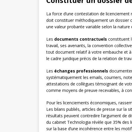
Constituer un dossier d
La force d’une contestation de licenciement 
doit constituer méthodiquement un dossier c
une valeur probante variable selon la nature
Les
documents contractuels
constituent 
travail, ses avenants, la convention collective
tout document relatif à votre embauche et à l
le cadre juridique précis de la relation de trava
Les
échanges professionnels
documentent
systématiquement les emails, courriers, note
attestations de collègues témoignant de votr
comme moyens de preuve recevables, à condit
Pour les licenciements économiques, rassem
Les bilans publiés, articles de presse sur la
résultats peuvent contredire l’argument de d
du cabinet Technologia révèle que 35% des 
sur la base d’une incohérence entre les motifs 