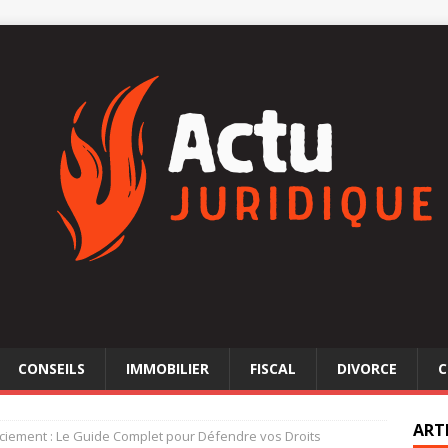
CONSEILS
IMMOBILIER
FISCAL
DIVORCE
C
ART
ciement : Le Guide Complet pour Défendre vos Droits