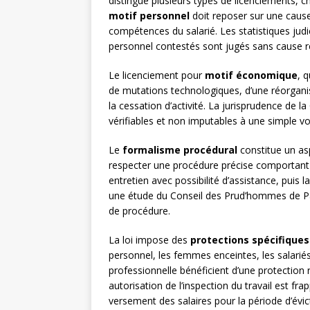
distingue plusieurs types de licenciements, c
motif personnel
doit reposer sur une cause
compétences du salarié. Les statistiques jud
personnel contestés sont jugés sans cause ré
Le licenciement pour
motif économique
, 
de mutations technologiques, d’une réorganis
la cessation d’activité. La jurisprudence de l
vérifiables et non imputables à une simple vol
Le
formalisme procédural
constitue un as
respecter une procédure précise comportant 
entretien avec possibilité d’assistance, puis
une étude du Conseil des Prud’hommes de Par
de procédure.
La loi impose des
protections spécifiques
personnel, les femmes enceintes, les salariés
professionnelle bénéficient d’une protection 
autorisation de l’inspection du travail est frap
versement des salaires pour la période d’évic