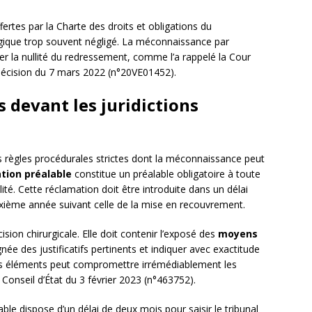
fertes par la Charte des droits et obligations du
tégique trop souvent négligé. La méconnaissance par
ner la nullité du redressement, comme l’a rappelé la Cour
 décision du 7 mars 2022 (n°20VE01452).
 devant les juridictions
es règles procédurales strictes dont la méconnaissance peut
tion préalable
constitue un préalable obligatoire à toute
ilité. Cette réclamation doit être introduite dans un délai
xième année suivant celle de la mise en recouvrement.
sion chirurgicale. Elle doit contenir l’exposé des
moyens
e des justificatifs pertinents et indiquer avec exactitude
ces éléments peut compromettre irrémédiablement les
 Conseil d’État du 3 février 2023 (n°463752).
able dispose d’un délai de deux mois pour saisir le tribunal