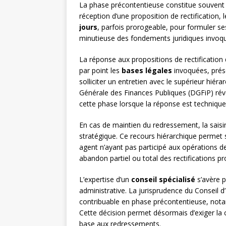
La phase précontentieuse constitue souvent le
réception d’une proposition de rectification,
jours
, parfois prorogeable, pour formuler ses
minutieuse des fondements juridiques invoqué
La réponse aux propositions de rectification d
par point les
bases légales
invoquées, prés
solliciter un entretien avec le supérieur hiéra
Générale des Finances Publiques (DGFiP) rév
cette phase lorsque la réponse est techniqu
En cas de maintien du redressement, la saisi
stratégique. Ce recours hiérarchique permet 
agent n’ayant pas participé aux opérations 
abandon partiel ou total des rectifications p
L’expertise d’un
conseil spécialisé
s’avère pr
administrative. La jurisprudence du Conseil d’
contribuable en phase précontentieuse, not
Cette décision permet désormais d’exiger l
base aux redressements.