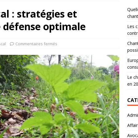
Quell
al : stratégies et
chan
e défense optimale
Les c
contr
Chant
scal
Commentaires fermés
possi
Europ
consu
Le ch
en 2
CAT
Admin
Affai
Avoc