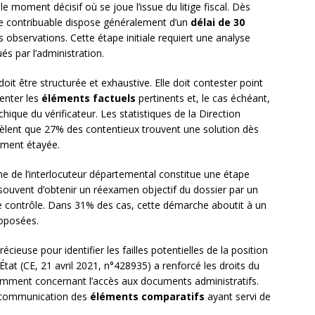
 moment décisif où se joue l’issue du litige fiscal. Dès
 le contribuable dispose généralement d’un
délai de 30
 observations. Cette étape initiale requiert une analyse
s par l’administration.
oit être structurée et exhaustive. Elle doit contester point
enter les
éléments factuels
pertinents et, le cas échéant,
rchique du vérificateur. Les statistiques de la Direction
èlent que 27% des contentieux trouvent une solution dès
ement étayée.
ne de l’interlocuteur départemental constitue une étape
souvent d’obtenir un réexamen objectif du dossier par un
de contrôle. Dans 31% des cas, cette démarche aboutit à un
roposées.
écieuse pour identifier les failles potentielles de la position
État (CE, 21 avril 2021, n°428935) a renforcé les droits du
amment concernant l’accès aux documents administratifs.
a communication des
éléments comparatifs
ayant servi de