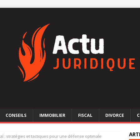
CONSEILS
IMMOBILIER
FISCAL
DIVORCE
C
ART
cal : stratégies et tactiques pour une défense optimale