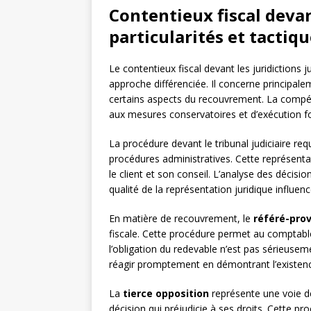
Contentieux fiscal devant
particularités et tactiq
Le contentieux fiscal devant les juridictions 
approche différenciée. Il concerne principal
certains aspects du recouvrement. La compéte
aux mesures conservatoires et d’exécution f
La procédure devant le tribunal judiciaire req
procédures administratives. Cette représenta
le client et son conseil. L’analyse des décis
qualité de la représentation juridique influence
En matière de recouvrement, le
référé-prov
fiscale. Cette procédure permet au comptable
l’obligation du redevable n’est pas sérieusem
réagir promptement en démontrant l’existenc
La
tierce opposition
représente une voie de
décision qui préjudicie à ses droits. Cette pr