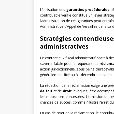
L’utilisation des
garanties procédurales
of
contribuable vérifié constitue un levier stra
l’administration de ces garanties peut entraî
Administrative d’Appel de Versailles dans sa
Stratégies contentieuses
administratives
Le contentieux fiscal administratif obéit à d
s’avérer fatale pour le requérant. La
réclama
action juridictionnelle, sous peine d’irrecevab
généralement fixé au 31 décembre de la deu
La rédaction de la réclamation exige une préci
de fait
et de
droit
invoqués, être accompagné
les impositions contestées. L’omission de 
chances de succès, comme l’illustre l’arrêt du
En cas de rejet de la réclamation, le contribu