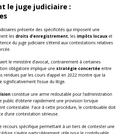
 le juge judiciaire :
ues
judiciaires présente des spécificités qui imposent une
ement les
droits d’enregistrement
, les
impôts locaux
et
nce du juge judiciaire s’étend aux contestations relatives
orcée.
uiert le ministère d’avocat, contrairement à certaines
tion obligatoire implique une
stratégie concertée
entre
ions rendues par les cours d’appel en 2022 montre que la
 significativement l’issue du litige.
ision
constitue une arme redoutable pour l’administration
 public d’obtenir rapidement une provision lorsque
ent contestable. Face à cette procédure, le contribuable doit
e d’une contestation sérieuse.
 recours spécifique permettant à un tiers de contester une
océdure s’avère particulièrement utile pour le contribuable