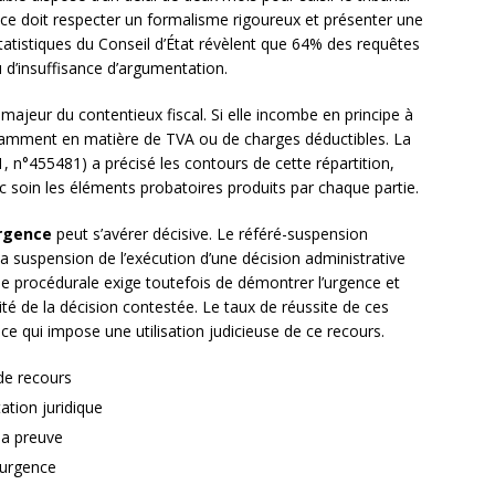
ance doit respecter un formalisme rigoureux et présenter une
tatistiques du Conseil d’État révèlent que 64% des requêtes
 d’insuffisance d’argumentation.
majeur du contentieux fiscal. Si elle incombe en principe à
notamment en matière de TVA ou de charges déductibles. La
 n°455481) a précisé les contours de cette répartition,
 soin les éléments probatoires produits par chaque partie.
rgence
peut s’avérer décisive. Le référé-suspension
la suspension de l’exécution d’une décision administrative
ie procédurale exige toutefois de démontrer l’urgence et
lité de la décision contestée. Le taux de réussite de ces
ce qui impose une utilisation judicieuse de ce recours.
de recours
tion juridique
 la preuve
’urgence