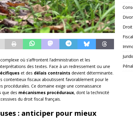
Conse
Divo
Droit
Fisca
Immob
Jurid
complexe où s’affrontent l’administration et les
Péna
nterprétations des textes. Face à un redressement ou une
écifiques
et des
délais contraints
devient déterminante.
 contentieux fiscaux aboutissent favorablement pour le
ègles procédurales. Ce domaine exige une connaissance
s
que des
mécanismes procéduraux
, dont la technicité
essives du droit fiscal français.
uses : anticiper pour mieux