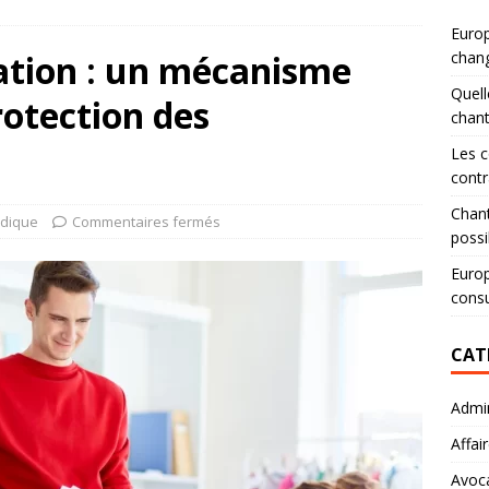
Europ
tation : un mécanisme
chang
Quell
rotection des
chan
Les c
contr
Chant
idique
Commentaires fermés
possi
Europ
consu
CAT
Admin
Affai
Avoc